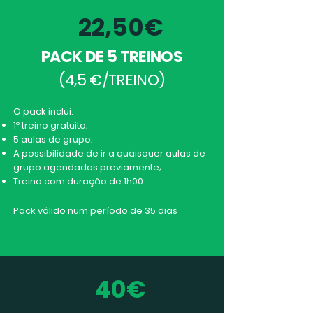
22,50€
PACK DE 5 TREINOS
(4,5 €/TREINO)
​O pack inclui:
1º treino gratuito;
5 aulas de grupo;
A possibilidade de ir a quaisquer aulas de
grupo agendadas previamente;
Treino com d
uração de 1h00.
Pack válido num período de 35 dias
40€